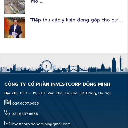
‘mờ ...
'Tiếp thu các ý kiến đóng góp cho dự ...
CÔNG TY CỔ PHẦN INVESTCORP ĐÔNG MINH
Địa chỉ:
BT3 – 19, KĐT Văn Khê, La Khê, Hà Đông, Hà Nội
024.6657.6688
024.6657.6688
investcorp.dongminh@gmail.com